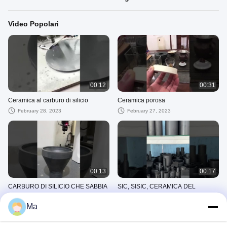
Video Popolari
00:12
00:31
Ceramica al carburo di silicio
Ceramica porosa
February 28, 2023
February 27, 2023
00:13
00:17
CARBURO DI SILICIO CHE SABBIA
SIC, SISIC, CERAMICA DEL
UGELLO
CARBURO DI SILICIO DI SSIC HA
AVANZATO LA CERAMICA
Ma
February 27, 2023
May 05, 2023
INDUSTRIALE