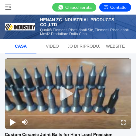
Chiacchierata
Contatto
HENAN ZG INDUSTRIAL PRODUCTS
CO.,LTD
Qualità Elementi Riscaldanti Sic, Elementi Riscaldanti
Mosi2 Produttore Dalla Cina
CASA
VIDEO
ELENCO DI RIPRODUZIONE
WEBSITE
Custom Ceramic Joint Balls for High Load Precision