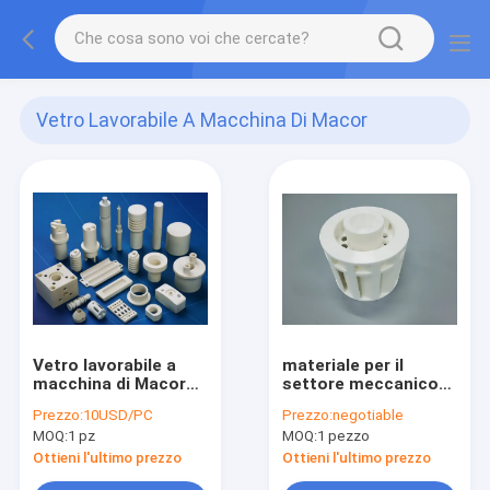
Vetro Lavorabile A Macchina Di Macor
Ceramico
(5)
Vetro lavorabile a
materiale per il
macchina di Macor
settore meccanico
ceramico
eccezionale
Prezzo:
10USD/PC
Prezzo:
negotiable
ceramico di vetro
MOQ:
1 pz
MOQ:
1 pezzo
lavorabile a
macchina di Macor
Ottieni l'ultimo prezzo
Ottieni l'ultimo prezzo
degli strumenti