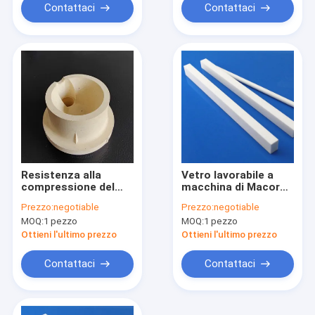
metallurgici
Contattaci
Contattaci
Resistenza alla
Vetro lavorabile a
compressione del
macchina di Macor
MPa di densità
ceramico
Prezzo:
negotiable
Prezzo:
negotiable
ceramica di vetro
MOQ:
1 pezzo
MOQ:
1 pezzo
lavorabile a
macchina bianca
Ottieni l'ultimo prezzo
Ottieni l'ultimo prezzo
2.58g/Cm3 488 di
Macor
Contattaci
Contattaci