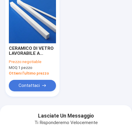
CERAMICO DI VETRO
LAVORABILE A
MACCHINA DI
Prezzo:
negotiable
MACOR, LAVORATO
MOQ:
1 pezzo
CON GLI STRUMENTI
METALLURGICI
Ottieni l'ultimo prezzo
CONVENZIONALI
Contattaci
Lasciate Un Messaggio
Ti Risponderemo Velocemente