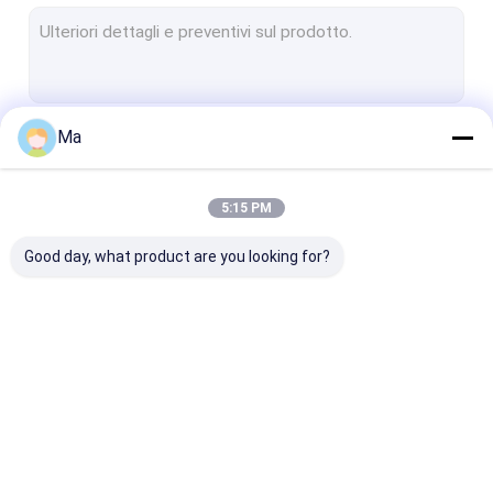
Parti ceramiche tecniche
Dadi della grafite
vetro lavorabile a macchina di macor ceramico
Ma
Continua
Parti ceramiche dell'allumina
ceramica del carburo di silicio
5:15 PM
Le Nostre Categorie
Materiale refrattario
Good day, what product are you looking for?
Ceramica dell'ossido di zirconio
Ceramica del nitruro di silicio
Mezzi abrasivi
Elementi riscaldanti
Elementi riscaldanti
Parti ceramic
strumenti del diamante
sic
Mosi2
industriali