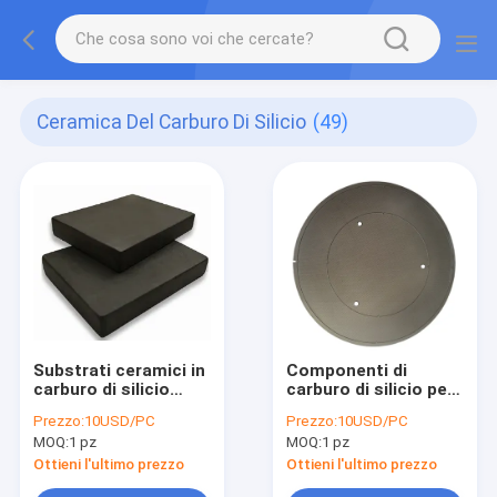
Ceramica Del Carburo Di Silicio
(49)
Substrati ceramici in
Componenti di
carburo di silicio
carburo di silicio per
(SiC)
apparecchiature a
Prezzo:
10USD/PC
Prezzo:
10USD/PC
semiconduttore
MOQ:
1 pz
MOQ:
1 pz
Ottieni l'ultimo prezzo
Ottieni l'ultimo prezzo