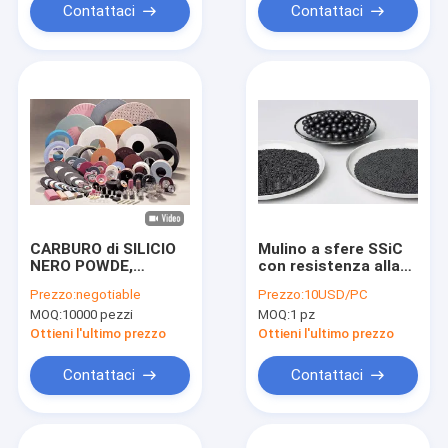
Contattaci
Contattaci
CARBURO di SILICIO
Mulino a sfere SSiC
NERO POWDE,
con resistenza alla
strumenti abrasivi
corrosione
Prezzo:
negotiable
Prezzo:
10USD/PC
legati, avvolgenti e
omnidirezionale,
MOQ:
10000 pezzi
MOQ:
1 pz
lucidanti
eccezionale
resistenza all'usura e
Ottieni l'ultimo prezzo
Ottieni l'ultimo prezzo
stabilità alle
temperature
Contattaci
Contattaci
estreme per la
macinazione ad alta
efficienza