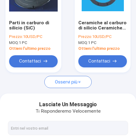
Giro della fabbrica
Controllo di qualità
Parti in carburo di
Ceramiche al carburo
silicio (SiC)
di silicio Ceramiche
Contattici
industriali avanzate
Prezzo:
10USD/PC
Prezzo:
10USD/PC
MOQ:
1 PC
MOQ:
1 PC
Notizie
Ottieni l'ultimo prezzo
Ottieni l'ultimo prezzo
Casi
Contattaci
Contattaci
Osservi più
Elementi riscaldanti sic
Elementi riscaldanti Mosi2
Lasciate Un Messaggio
Ti Risponderemo Velocemente
Parti ceramiche industriali
Nitruro di boro ceramico