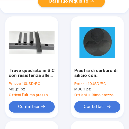
Dai il tuo requisito
Trave quadrata in SiC
Piastra di carburo di
con resistenza alle
silicio con
alte temperature,
eccezionale
Prezzo:
10USD/PC
Prezzo:
10USD/PC
resistenza
resistenza
MOQ:
1 pz
MOQ:
1 pz
all'ossidazione e
all'erosione, elevata
gestione termica
conduttività termica
Ottieni l'ultimo prezzo
Ottieni l'ultimo prezzo
superiore per forni
e bassa espansione
industriali
termica
Contattaci
Contattaci