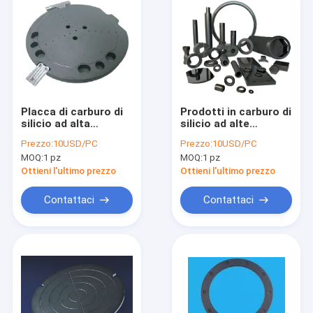
Placca di carburo di
Prodotti in carburo di
silicio ad alta
silicio ad alte
conduttività termica
prestazioni con
Prezzo:
10USD/PC
Prezzo:
10USD/PC
con eccezionale
elevata resistenza
MOQ:
1 pz
MOQ:
1 pz
resistenza
alle alte
all'erosione e bassa
temperature,
Ottieni l'ultimo prezzo
Ottieni l'ultimo prezzo
espansione termica
resistenza alla
per applicazioni
corrosione e elevata
Contattaci
Contattaci
industriali
resistenza
meccanica
Casa
Prodotti
Circa noi