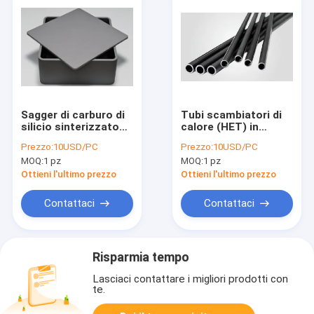
Sagger di carburo di
Tubi scambiatori di
silicio sinterizzato
calore (HET) in
senza pressione con
carburo di silicio con
Prezzo:
10USD/PC
Prezzo:
10USD/PC
elevata resistenza
resistenza superiore
MOQ:
1 pz
MOQ:
1 pz
meccanica,
alla corrosione,
eccezionale
elevata conduttività
Ottieni l'ultimo prezzo
Ottieni l'ultimo prezzo
resistenza alle alte
termica ed elevata
temperature e
efficienza di
Contattaci
Contattaci
eccellente
trasferimento del
resistenza alla
calore
corrosione
Risparmia tempo
Lasciaci contattare i migliori prodotti con
te.