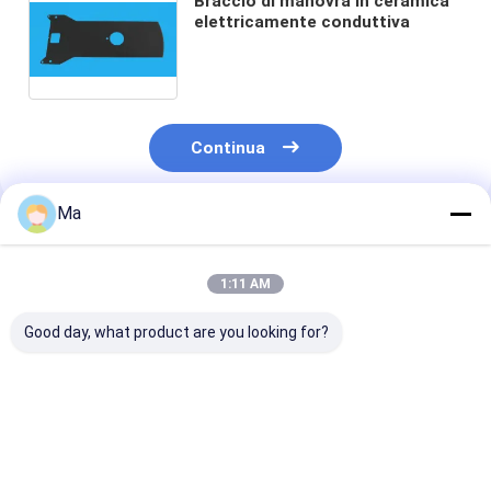
Braccio di manovra in ceramica
elettricamente conduttiva
Continua
Ma
Prodotti Raccomandati
1:11 AM
Good day, what product are you looking for?
Braccio di
Alta durezza
Componenti
manipolazione per
Resistenza alle alte
ceramici medic