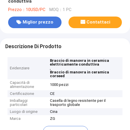
conduttiva
Prezzo：10USD/PC
MOQ：1 PC
Miglior prezzo
Contattaci
Descrizione Di Prodotto
Braccio di manovra in ceramica
elettricamente conduttiva
Evidenziare
,
Braccio di manovra in ceramica
corseed
Capacità di
1000 pezzi
alimentazione
Certificazione
CE
Imballaggi
Casella di legno resistente per il
particolari
trasporto globale
Luogo di origine
Cina
Marca
ZG